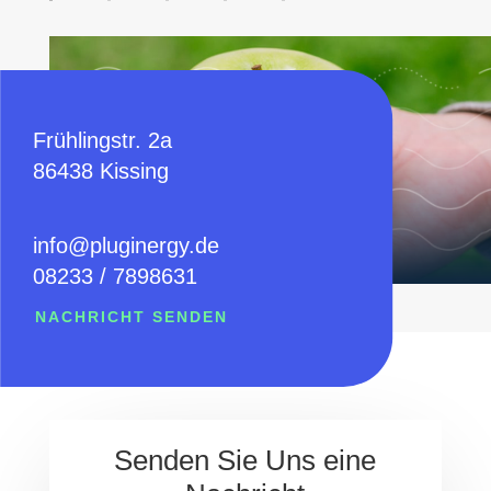
Frühlingstr. 2a
86438 Kissing
info@pluginergy.de
08233 / 7898631
NACHRICHT SENDEN
Senden Sie Uns eine